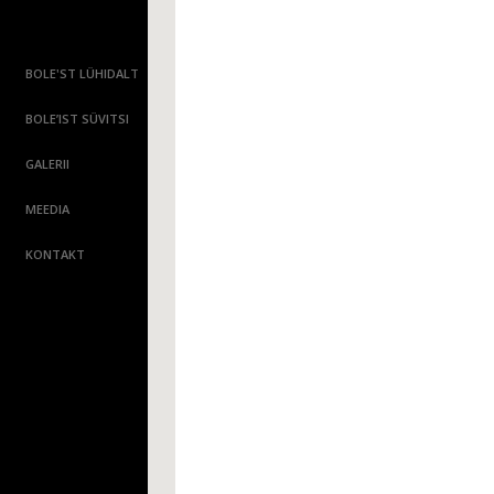
BOLE'ST LÜHIDALT
BOLE’IST SÜVITSI
GALERII
MEEDIA
KONTAKT