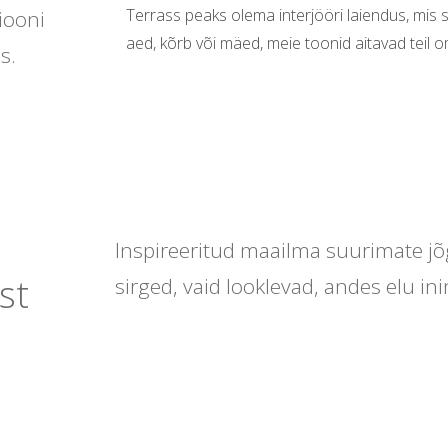
Terrass peaks olema interjööri laiendus, mis
iooni
aed, kõrb või mäed, meie toonid aitavad tei
s.
Inspireeritud maailma suurimate jõg
st
sirged, vaid looklevad, andes elu i