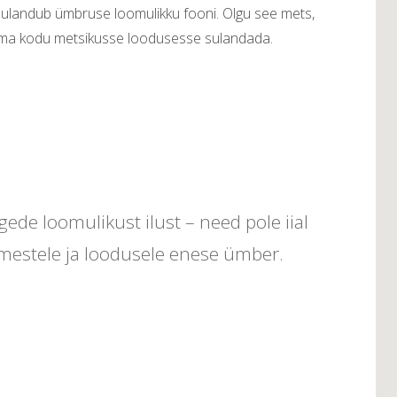
 sulandub ümbruse loomulikku fooni. Olgu see mets,
l oma kodu metsikusse loodusesse sulandada.
ede loomulikust ilust – need pole iial
nimestele ja loodusele enese ümber.