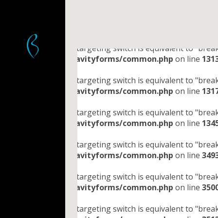
Warning
: "continue" targeting switch is equivalent to "bre
content/plugins/gravityforms/common.php
on line
127
LE
LE
LE
LE
Bole
ular
vage
tom
ors
Warning
: "continue" targeting switch is equivalent to "bre
Select
content/plugins/gravityforms/common.php
on line
131
language
Warning
: "continue" targeting switch is equivalent to "bre
ise tehnoloogia tagab ainulaadse
 moodulpõrandad ja terrassid
ikkusega lehtpuupõrand
content/plugins/gravityforms/common.php
on line
131
nda, terrassi või laua.
ENGLISH
Warning
: "continue" targeting switch is equivalent to "bre
FRANÇAIS
content/plugins/gravityforms/common.php
on line
134
DEUTSCH
Warning
: "continue" targeting switch is equivalent to "bre
content/plugins/gravityforms/common.php
on line
349
ITALIANO
tud toonid terrassile
РУССКИЙ
Warning
: "continue" targeting switch is equivalent to "bre
content/plugins/gravityforms/common.php
on line
350
ESPAÑOL
ulpõrandad
ikkusega lehtpuupõrand
Warning
: "continue" targeting switch is equivalent to "bre
lehtpuupõrandad
简体中文